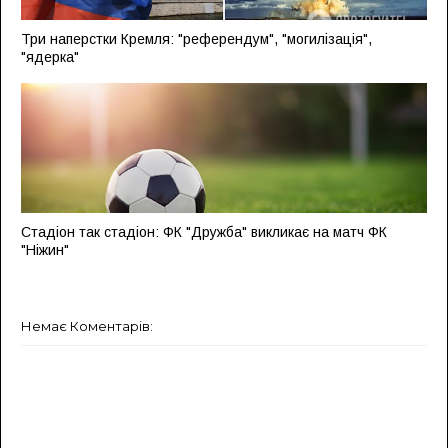
Три наперстки Кремля: "референдум", "могилізація",
"ядерка"
Стадіон так стадіон: ФК "Дружба" викликає на матч ФК
"Ніжин"
Немає Коментарів: