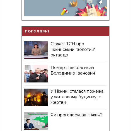
ПОПУЛЯРНІ
Сюжет ТСН про
ніжинський "золотий"
октаедр
Помер Левковський
Володимир Іванович
У Ніжині сталася пожежа
у житловому будинку, є
жертви
Як проголосував Ніжин?