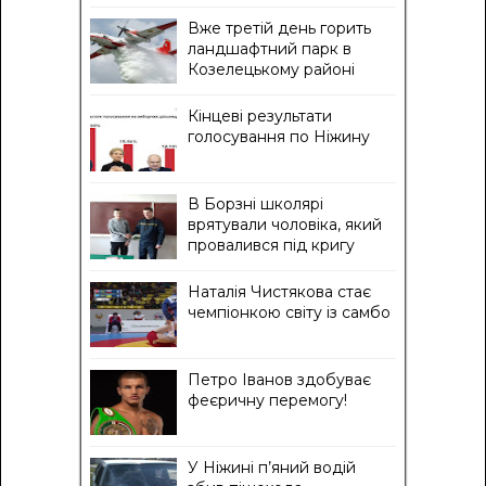
Вже третій день горить
ландшафтний парк в
Козелецькому районі
Кінцеві результати
голосування по Ніжину
В Борзні школярі
врятували чоловіка, який
провалився під кригу
Наталія Чистякова стає
чемпіонкою світу із самбо
Петро Іванов здобуває
феєричну перемогу!
У Ніжині п’яний водій