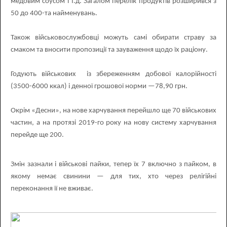
медовим соусом і т.д. Загалом перелік продуктів розширився з
50 до 400-та найменувань.
Також військовослужбовці можуть самі обирати страву за
смаком та вносити пропозиції та зауваження щодо їх раціону.
Годують військових
із збереженням добової калорійності
(3500-6000 ккал) і денної грошової норми —78,90 грн.
Окрім «Десни», на нове харчування перейшло ще 70 військових
частин, а на протязі 2019-го року на нову систему харчування
перейде ще 200.
Змін зазнали і військові пайки, тепер їх 7 включно з пайком, в
якому немає свинини — для тих, хто через релігійні
переконання її не вживає.