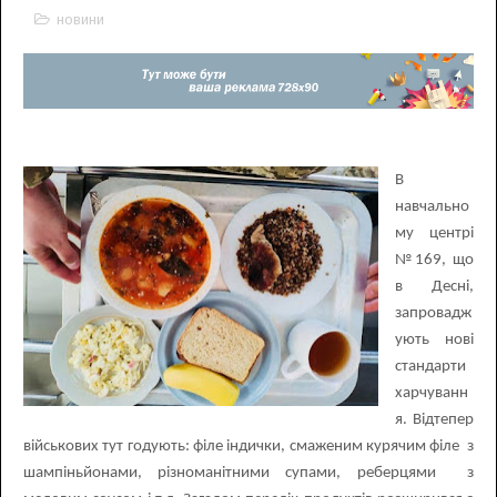
новини
В
навчально
му центрі
№169, що
в Десні,
запровадж
ують нові
стандарти
харчуванн
я. Відтепер
військових тут годують: філе індички, смаженим курячим філе
з
шампіньйонами, різноманітними супами, реберцями
з