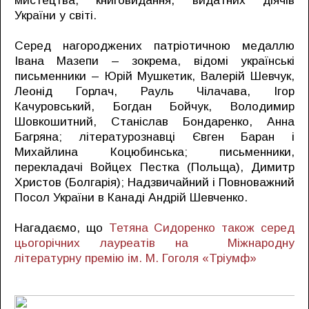
мистецтва, книговидання, видатних діячів
України у світі.
Серед нагороджених патріотичною медаллю
Івана Мазепи – зокрема, відомі українські
письменники – Юрій Мушкетик, Валерій Шевчук,
Леонід Горлач, Рауль Чілачава, Ігор
Качуровський, Богдан Бойчук, Володимир
Шовкошитний, Станіслав Бондаренко, Анна
Багряна; літературознавці Євген Баран і
Михайлина Коцюбинська; письменники,
перекладачі Войцех Пестка (Польща), Димитр
Христов (Болгарія); Надзвичайний і Повноважний
Посол України в Канаді Андрій Шевченко.
Нагадаємо, що
Тетяна Сидоренко також серед
цьогорічних лауреатів на Міжнародну
літературну премію ім. М. Гоголя «Тріумф»