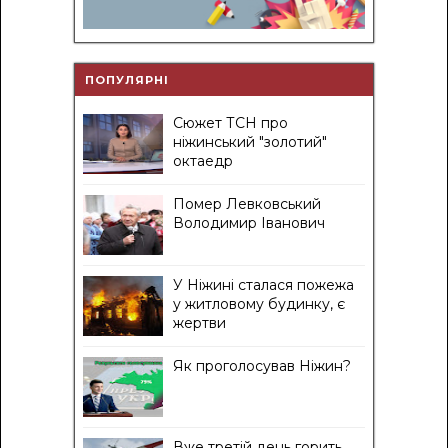
ПОПУЛЯРНІ
Сюжет ТСН про
ніжинський "золотий"
октаедр
Помер Левковський
Володимир Іванович
У Ніжині сталася пожежа
у житловому будинку, є
жертви
Як проголосував Ніжин?
Вже третій день горить