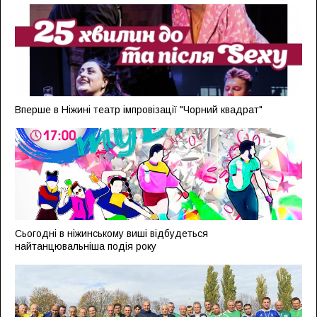
Вперше в Ніжині театр імпровізації "Чорний квадрат"
Сьогодні в ніжинському виші відбудеться
найтанцювальніша подія року