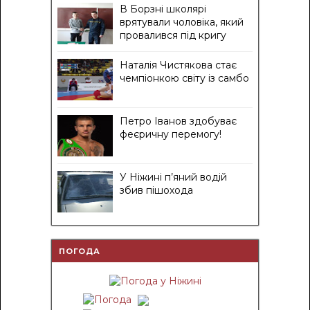
В Борзні школярі
врятували чоловіка, який
провалився під кригу
Наталія Чистякова стає
чемпіонкою світу із самбо
Петро Іванов здобуває
феєричну перемогу!
У Ніжині п’яний водій
збив пішохода
ПОГОДА