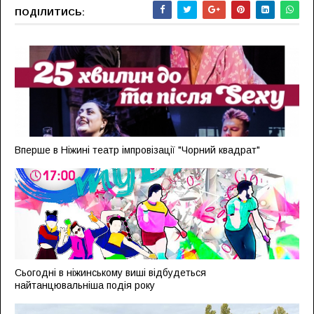
ПОДІЛИТИСЬ:
Вперше в Ніжині театр імпровізації "Чорний квадрат"
Сьогодні в ніжинському виші відбудеться
найтанцювальніша подія року