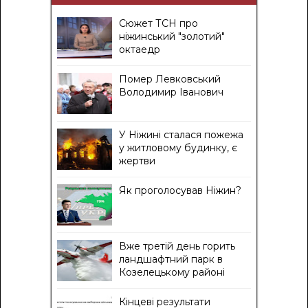
Сюжет ТСН про
ніжинський "золотий"
октаедр
Помер Левковський
Володимир Іванович
У Ніжині сталася пожежа
у житловому будинку, є
жертви
Як проголосував Ніжин?
Вже третій день горить
ландшафтний парк в
Козелецькому районі
Кінцеві результати