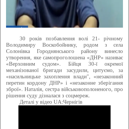
30 років позбавлення волі 21- річному
Володимиру Воскобойнику, родом з села
Солонівка Городнянського району винесло
утворення, яке самопроголошена «ДНР» називає
«Верховним судом». Бійця 30-ї окремої
механізованої бригади засудили, цитуємо, за
«насильницьке захоплення влади", «незаконний
перетин кордону ДНР» і «незаконне зберігання
зброї». Наталія, сестра військовополоненого, про
рішення суду дізналася з соцмереж.
Деталі у відео
UA
:
Чернігів