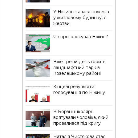
У Ніжині сталася пожежа
у житловому будинку, є
жертви
Як проголосував Ніжин?
Вже третій день горить
ландшафтний парк в
Козелецькому районі
Кінцеві результати
голосування по Ніжину
В Борзні школярі
врятували чоловіка, який
провалився під кригу
Наталія Чистякова стає