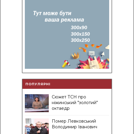
ПОПУЛЯРНІ
Сюжет ТСН про
ніжинський "золотий"
октаедр
Помер Левковський
Володимир Іванович